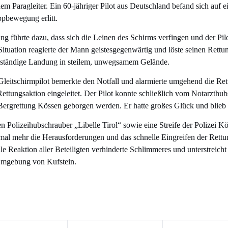
em Paragleiter. Ein 60-jähriger Pilot aus Deutschland befand sich auf e
ppbewegung erlitt.
 führte dazu, dass sich die Leinen des Schirms verfingen und der Pilot
n Situation reagierte der Mann geistesgegenwärtig und löste seinen Rett
nständige Landung in steilem, unwegsamem Gelände.
r Gleitschirmpilot bemerkte den Notfall und alarmierte umgehend die Re
ttungsaktion eingeleitet. Der Pilot konnte schließlich vom Notarzthu
Bergrettung Kössen geborgen werden. Er hatte großes Glück und blieb b
en Polizeihubschrauber „Libelle Tirol“ sowie eine Streife der Polizei K
mal mehr die Herausforderungen und das schnelle Eingreifen der Rettun
le Reaktion aller Beteiligten verhinderte Schlimmeres und unterstreich
 Umgebung von Kufstein.