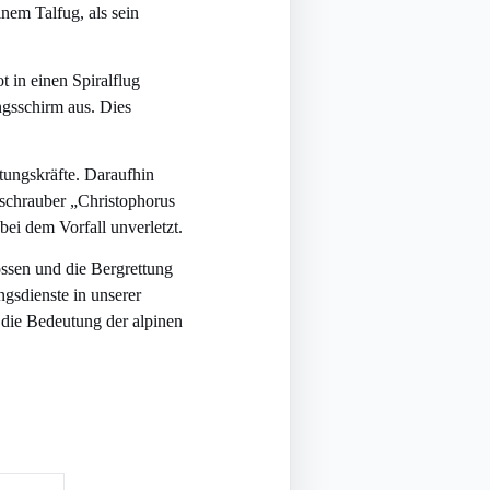
inem Talfug, als sein
 in einen Spiralflug
ungsschirm aus. Dies
ttungskräfte. Daraufhin
bschrauber „Christophorus
ei dem Vorfall unverletzt.
össen und die Bergrettung
gsdienste in unserer
t die Bedeutung der alpinen