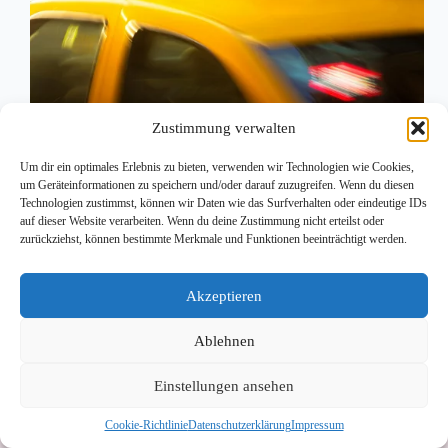
Zustimmung verwalten
Die Gemeinde Langkampfen stellt Taxigutscheine
Um dir ein optimales Erlebnis zu bieten, verwenden wir Technologien wie Cookies,
für Jugendliche zwischen 16-18 kostenlos zur
um Geräteinformationen zu speichern und/oder darauf zuzugreifen. Wenn du diesen
Verfügung.
Technologien zustimmst, können wir Daten wie das Surfverhalten oder eindeutige IDs
jungeskufstein
18. August 2025
auf dieser Website verarbeiten. Wenn du deine Zustimmung nicht erteilst oder
zurückziehst, können bestimmte Merkmale und Funktionen beeinträchtigt werden.
Akzeptieren
Ablehnen
Einstellungen ansehen
Impressum
Datenschutzerklärung
Cookie-Richtlinie
Datenschutzerklärung
Impressum
Cookie-Richtlinie (EU)