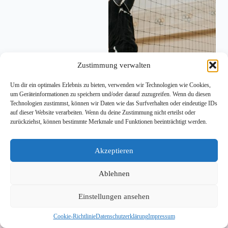
Zustimmung verwalten
KUFSTEIN, 28. Okt 2025 – Der Ruf nach einer
Um dir ein optimales Erlebnis zu bieten, verwenden wir Technologien wie Cookies,
Dreifach-Sporthalle in Kufstein bleibt laut – doch
um Geräteinformationen zu speichern und/oder darauf zuzugreifen. Wenn du diesen
der Weg dorthin ist steinig. Eine aktuelle
Technologien zustimmst, können wir Daten wie das Surfverhalten oder eindeutige IDs
Präsentation an der FH Kufstein fasst den Bedarf aus
auf dieser Website verarbeiten. Wenn du deine Zustimmung nicht erteilst oder
Sicht der Vereine zusammen, gleichzeitig mahnen
zurückziehst, können bestimmte Merkmale und Funktionen beeinträchtigt werden.
Stimmen aus der Stadtpolitik…
jungeskufstein
28. Oktober 2025
Akzeptieren
Ablehnen
Einstellungen ansehen
Impressum
Datenschutzerklärung
Cookie-Richtlinie
Datenschutzerklärung
Impressum
Cookie-Richtlinie (EU)