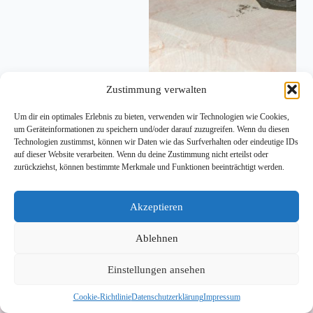
Zustimmung verwalten
KRAMSACH, 27. Sep 2025 – In Kramsach
ermittelt die Polizei nach einem Vorfall mit einer
Um dir ein optimales Erlebnis zu bieten, verwenden wir Technologien wie Cookies,
Airsoft-Pistole. Gegen 18:45 Uhr meldeten zwei
um Geräteinformationen zu speichern und/oder darauf zuzugreifen. Wenn du diesen
Jugendliche, dass ein älterer Mann im Stadtgebiet
Technologien zustimmst, können wir Daten wie das Surfverhalten oder eindeutige IDs
eine schwarze Pistole in der Hand gehalten und sie
auf dieser Website verarbeiten. Wenn du deine Zustimmung nicht erteilst oder
damit in ihre Richtung gezielt habe.…
zurückziehst, können bestimmte Merkmale und Funktionen beeinträchtigt werden.
jungeskufstein
27. September 2025
Akzeptieren
Ablehnen
Einstellungen ansehen
Impressum
Datenschutzerklärung
Cookie-Richtlinie
Datenschutzerklärung
Impressum
Cookie-Richtlinie (EU)