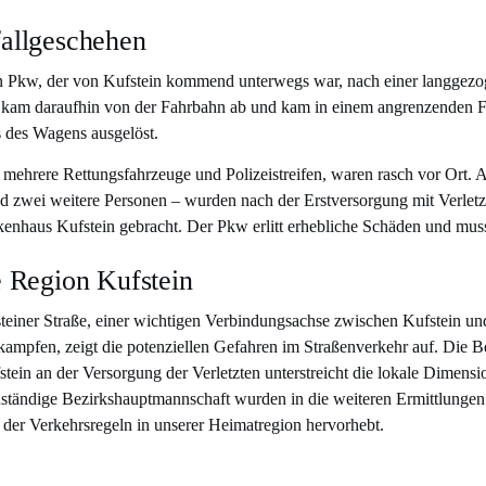
allgeschehen
n Pkw, der von Kufstein kommend unterwegs war, nach einer langgez
 kam daraufhin von der Fahrbahn ab und kam in einem angrenzenden 
s des Wagens ausgelöst.
r mehrere Rettungsfahrzeuge und Polizeistreifen, waren rasch vor Ort. A
d zwei weitere Personen – wurden nach der Erstversorgung mit Verle
kenhaus Kufstein gebracht. Der Pkw erlitt erhebliche Schäden und mus
e Region Kufstein
fsteiner Straße, einer wichtigen Verbindungsachse zwischen Kufstein u
mpfen, zeigt die potenziellen Gefahren im Straßenverkehr auf. Die Be
ein an der Versorgung der Verletzten unterstreicht die lokale Dimens
uständige Bezirkshauptmannschaft wurden in die weiteren Ermittlungen 
 der Verkehrsregeln in unserer Heimatregion hervorhebt.