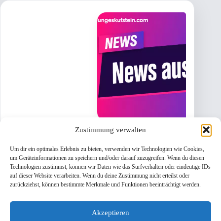
Zustimmung verwalten
Um dir ein optimales Erlebnis zu bieten, verwenden wir Technologien wie Cookies,
um Geräteinformationen zu speichern und/oder darauf zuzugreifen. Wenn du diesen
Technologien zustimmst, können wir Daten wie das Surfverhalten oder eindeutige IDs
auf dieser Website verarbeiten. Wenn du deine Zustimmung nicht erteilst oder
Schwerer Verkehrsunfall auf der Lofererstraße bei
zurückziehst, können bestimmte Merkmale und Funktionen beeinträchtigt werden.
Kirchdorf: Mehrere Verletzte und lange Sperre
Akzeptieren
30. Juli 2026