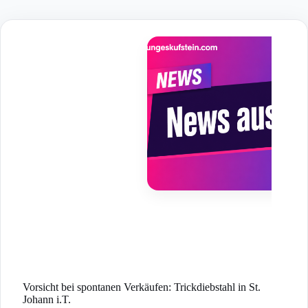
Skip
to
content
Vorsicht bei spontanen Verkäufen: Trickdiebstahl in St.
Johann i.T.