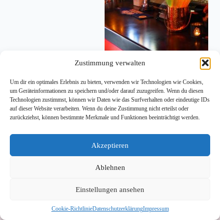
Zustimmung verwalten
KUFSTEIN, 28. Okt 2025 – Doppelte
Auszeichnung für die Festungsstadt: Im neuen
Um dir ein optimales Erlebnis zu bieten, verwenden wir Technologien wie Cookies,
Falstaff Barguide 2026 zählen gleich zwei
um Geräteinformationen zu speichern und/oder darauf zuzugreifen. Wenn du diesen
Kufsteiner Adressen zu den besten Lokalen Tirols –
Technologien zustimmst, können wir Daten wie das Surfverhalten oder eindeutige IDs
die Cocktailbar Stollen 1930 sowie die Weinbar
auf dieser Website verarbeiten. Wenn du deine Zustimmung nicht erteilst oder
Mazerat | Wein.Wirt. Damit bestätigt der Guide die
zurückziehst, können bestimmte Merkmale und Funktionen beeinträchtigt werden.
Vielfalt der lokalen…
jungeskufstein
30. Oktober 2025
Akzeptieren
Ablehnen
Einstellungen ansehen
Impressum
Datenschutzerklärung
Cookie-Richtlinie
Datenschutzerklärung
Impressum
Cookie-Richtlinie (EU)